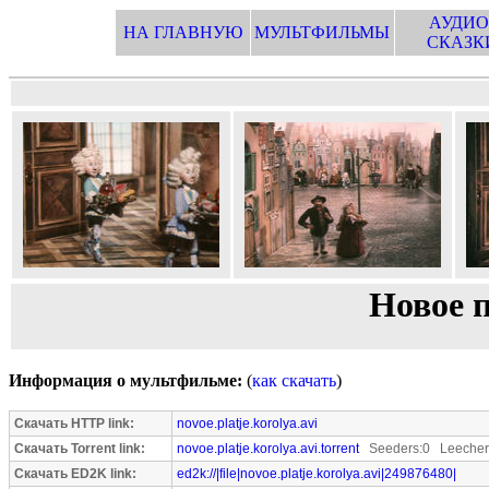
АУДИО
НА ГЛАВНУЮ
МУЛЬТФИЛЬМЫ
СКАЗК
Новое 
Информация о мультфильме:
(
как скачать
)
Скачать HTTP link:
novoe.platje.korolya.avi
Скачать Torrent link:
novoe.platje.korolya.avi.torrent
Seeders:0 Leecher
Скачать ED2K link:
ed2k://|file|novoe.platje.korolya.avi|249876480|