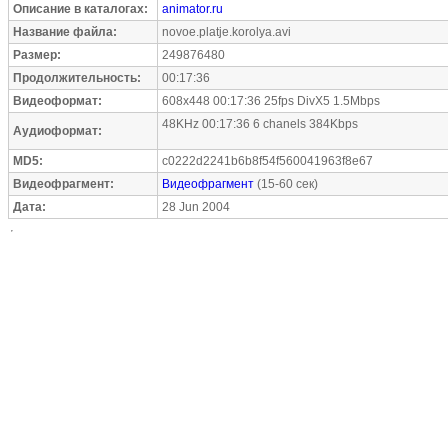
Описание в каталогах:
animator.ru
Название файла:
novoe.platje.korolya.avi
Размер:
249876480
Продолжительность:
00:17:36
Видеоформат:
608x448 00:17:36 25fps DivX5 1.5Mbps
48KHz 00:17:36 6 chanels 384Kbps
Аудиоформат:
MD5:
c0222d2241b6b8f54f560041963f8e67
Видеофрагмент:
Видеофрагмент
(15-60 сек)
Дата:
28 Jun 2004