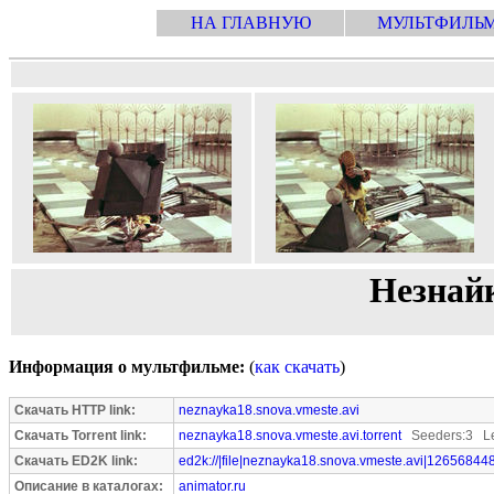
НА ГЛАВНУЮ
МУЛЬТФИЛЬ
Незнайк
Информация о мультфильме:
(
как скачать
)
Скачать HTTP link:
neznayka18.snova.vmeste.avi
Скачать Torrent link:
neznayka18.snova.vmeste.avi.torrent
Seeders:3 Le
Скачать ED2K link:
ed2k://|file|neznayka18.snova.vmeste.avi|126568448
Описание в каталогах:
animator.ru