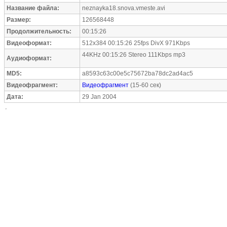
Название файла:
neznayka18.snova.vmeste.avi
Размер:
126568448
Продолжительность:
00:15:26
Видеоформат:
512x384 00:15:26 25fps DivX 971Kbps
44KHz 00:15:26 Stereo 111Kbps mp3
Аудиоформат:
MD5:
a8593c63c00e5c75672ba78dc2ad4ac5
Видеофрагмент:
Видеофрагмент
(15-60 сек)
Дата:
29 Jan 2004