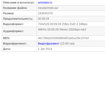
Описание в каталогах:
animator.ru
Название файла:
neudachniki.avi
Размер:
163645378
Продолжительность:
00:09:28
Видеоформат:
704x528 00:09:28 25fps XviD 2.1Mbps
48KHz 00:09:28 Stereo 192Kbps mp3
Аудиоформат:
MD5:
40c706d203565880df33a0ce29c157b4
Видеофрагмент:
Видеофрагмент
(15-60 сек)
Дата:
1 Jan 2014