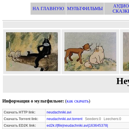
АУДИО
НА ГЛАВНУЮ
МУЛЬТФИЛЬМЫ
СКАЗК
Не
Информация о мультфильме:
(
как скачать
)
Скачать HTTP link:
neudachniki.avi
Скачать Torrent link:
neudachniki.avi.torrent
Seeders:0 Leechers:0
Скачать ED2K link:
ed2k://|file|neudachniki.avi|163645378|