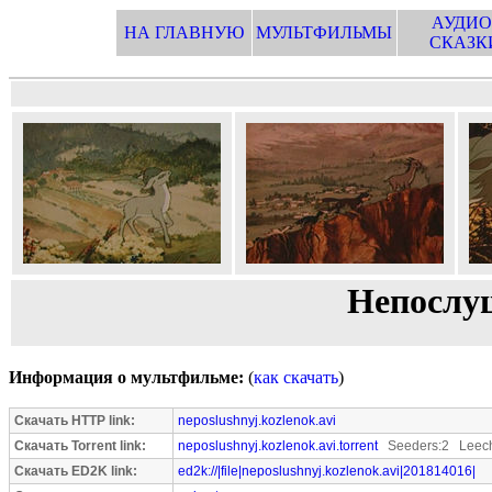
АУДИО
НА ГЛАВНУЮ
МУЛЬТФИЛЬМЫ
СКАЗК
Непослу
Информация о мультфильме:
(
как скачать
)
Скачать HTTP link:
neposlushnyj.kozlenok.avi
Скачать Torrent link:
neposlushnyj.kozlenok.avi.torrent
Seeders:2 Leech
Скачать ED2K link:
ed2k://|file|neposlushnyj.kozlenok.avi|201814016|