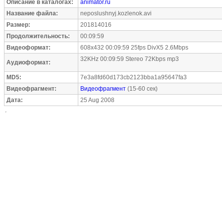
Описание в каталогах:
animator.ru
Название файла:
neposlushnyj.kozlenok.avi
Размер:
201814016
Продолжительность:
00:09:59
Видеоформат:
608x432 00:09:59 25fps DivX5 2.6Mbps
32KHz 00:09:59 Stereo 72Kbps mp3
Аудиоформат:
MD5:
7e3a8fd60d173cb2123bba1a95647fa3
Видеофрагмент:
Видеофрагмент
(15-60 сек)
Дата:
25 Aug 2008