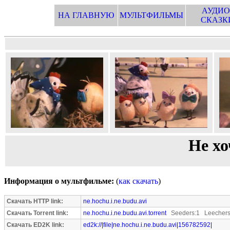
АУДИО
НА ГЛАВНУЮ
МУЛЬТФИЛЬМЫ
СКАЗК
Не хо
Информация о мультфильме:
(
как скачать
)
Скачать HTTP link:
ne.hochu.i.ne.budu.avi
Скачать Torrent link:
ne.hochu.i.ne.budu.avi.torrent
Seeders:1 Leechers
Скачать ED2K link:
ed2k://|file|ne.hochu.i.ne.budu.avi|156782592|