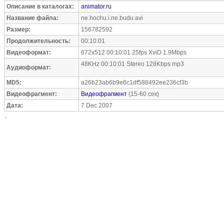
Описание в каталогах:
animator.ru
Название файла:
ne.hochu.i.ne.budu.avi
Размер:
156782592
Продолжительность:
00:10:01
Видеоформат:
672x512 00:10:01 25fps XviD 1.9Mbps
48KHz 00:10:01 Stereo 128Kbps mp3
Аудиоформат:
MD5:
a26b23ab6b9e6c1df588492ee236cf3b
Видеофрагмент:
Видеофрагмент
(15-60 сек)
Дата:
7 Dec 2007