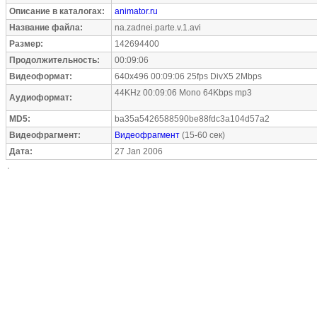
Описание в каталогах:
animator.ru
Название файла:
na.zadnei.parte.v.1.avi
Размер:
142694400
Продолжительность:
00:09:06
Видеоформат:
640x496 00:09:06 25fps DivX5 2Mbps
44KHz 00:09:06 Mono 64Kbps mp3
Аудиоформат:
MD5:
ba35a5426588590be88fdc3a104d57a2
Видеофрагмент:
Видеофрагмент
(15-60 сек)
Дата:
27 Jan 2006