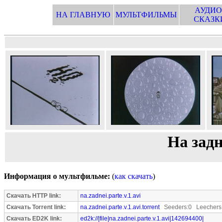
АУДИО
НА ГЛАВНУЮ
МУЛЬТФИЛЬМЫ
СКАЗК
На задн
Информация о мультфильме:
(
как скачать
)
Скачать HTTP link:
na.zadnei.parte.v.1.avi
Скачать Torrent link:
na.zadnei.parte.v.1.avi.torrent
Seeders:0 Leechers
Скачать ED2K link:
ed2k://|file|na.zadnei.parte.v.1.avi|142694400|