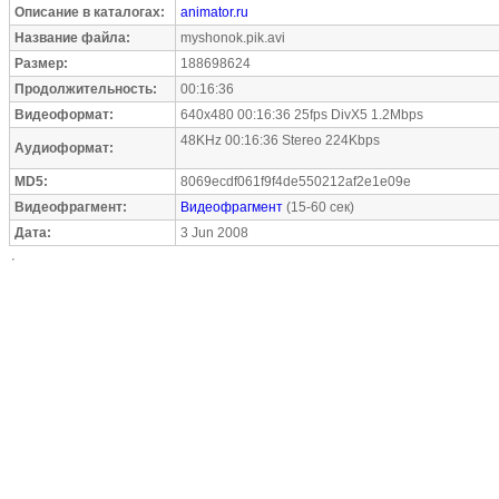
Описание в каталогах:
animator.ru
Название файла:
myshonok.pik.avi
Размер:
188698624
Продолжительность:
00:16:36
Видеоформат:
640x480 00:16:36 25fps DivX5 1.2Mbps
48KHz 00:16:36 Stereo 224Kbps
Аудиоформат:
MD5:
8069ecdf061f9f4de550212af2e1e09e
Видеофрагмент:
Видеофрагмент
(15-60 сек)
Дата:
3 Jun 2008