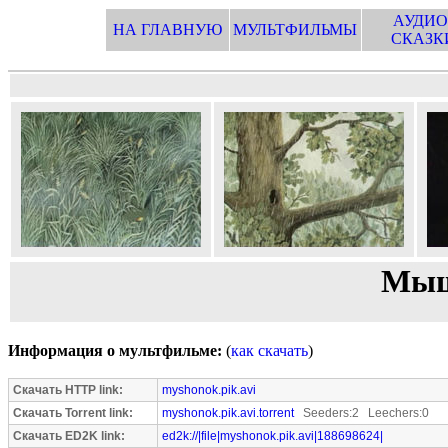
АУДИО
НА ГЛАВНУЮ
МУЛЬТФИЛЬМЫ
СКАЗК
Мыш
Информация о мультфильме:
(
как скачать
)
Скачать HTTP link:
myshonok.pik.avi
Скачать Torrent link:
myshonok.pik.avi.torrent
Seeders:2 Leechers:0
Скачать ED2K link:
ed2k://|file|myshonok.pik.avi|188698624|