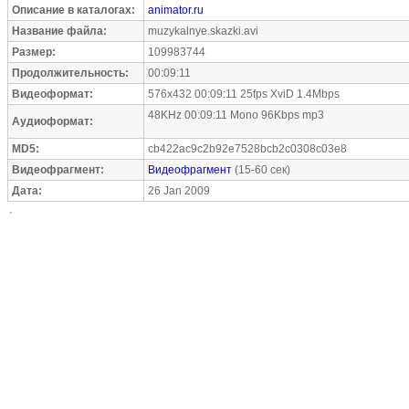
Описание в каталогах:
animator.ru
Название файла:
muzykalnye.skazki.avi
Размер:
109983744
Продолжительность:
00:09:11
Видеоформат:
576x432 00:09:11 25fps XviD 1.4Mbps
48KHz 00:09:11 Mono 96Kbps mp3
Аудиоформат:
MD5:
cb422ac9c2b92e7528bcb2c0308c03e8
Видеофрагмент:
Видеофрагмент
(15-60 сек)
Дата:
26 Jan 2009