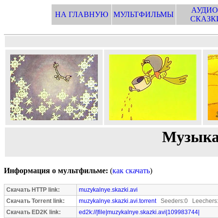
АУДИО
НА ГЛАВНУЮ
МУЛЬТФИЛЬМЫ
СКАЗК
Музыка
Информация о мультфильме:
(
как скачать
)
Скачать HTTP link:
muzykalnye.skazki.avi
Скачать Torrent link:
muzykalnye.skazki.avi.torrent
Seeders:0 Leechers
Скачать ED2K link:
ed2k://|file|muzykalnye.skazki.avi|109983744|