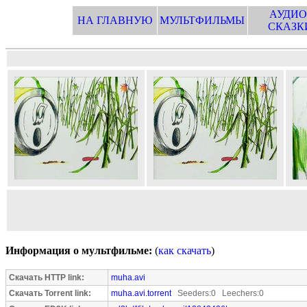
АУДИО
НА ГЛАВНУЮ
МУЛЬТФИЛЬМЫ
СКАЗК
Информация о мультфильме:
(
как скачать
)
Скачать HTTP link:
muha.avi
Скачать Torrent link:
muha.avi.torrent
Seeders:0 Leechers:0