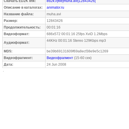
Скачать ED2K link:
ed2k://|file|muha.avi|12843426|
Описание в каталогах:
animator.ru
Название файла:
muha.avi
Размер:
12843426
Продолжительность:
00:01:16
Видеоформат:
686x572 00:01:16 25fps XviD 1.2Mbps
44KHz 00:01:16 Stereo 129Kbps mp3
Аудиоформат:
MD5:
be39b69131609f69a8ecf38e9e5c1269
Видеофрагмент:
Видеофрагмент
(15-60 сек)
Дата:
24 Jun 2008