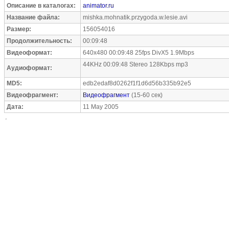
Описание в каталогах:
animator.ru
Название файла:
mishka.mohnatik.przygoda.w.lesie.avi
Размер:
156054016
Продолжительность:
00:09:48
Видеоформат:
640x480 00:09:48 25fps DivX5 1.9Mbps
44KHz 00:09:48 Stereo 128Kbps mp3
Аудиоформат:
MD5:
edb2edaf8d0262f1f1d6d56b335b92e5
Видеофрагмент:
Видеофрагмент
(15-60 сек)
Дата:
11 May 2005