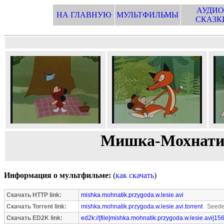
АУДИО
НА ГЛАВНУЮ
МУЛЬТФИЛЬМЫ
СКАЗК
Мишка-Мохнатик
Информация о мультфильме:
(
как скачать
)
Скачать HTTP link:
mishka.mohnatik.przygoda.w.lesie.avi
Скачать Torrent link:
mishka.mohnatik.przygoda.w.lesie.avi.torrent
Seeder
Скачать ED2K link:
ed2k://|file|mishka.mohnatik.przygoda.w.lesie.avi|1