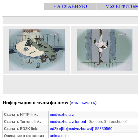
НА ГЛАВНУЮ
МУЛЬТФИЛЬ
Информация о мультфильме:
(
как скачать
)
Скачать HTTP link:
medvezhut.avi
Скачать Torrent link:
medvezhut.avi.torrent
Seeders:0 Leechers:0
Скачать ED2K link:
ed2k://|file|medvezhut.avi|155330560|
Описание в каталогах:
animator.ru