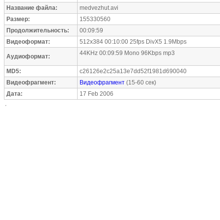
Название файла:
medvezhut.avi
Размер:
155330560
Продолжительность:
00:09:59
Видеоформат:
512x384 00:10:00 25fps DivX5 1.9Mbps
44KHz 00:09:59 Mono 96Kbps mp3
Аудиоформат:
MD5:
c26126e2c25a13e7dd52f1981d690040
Видеофрагмент:
Видеофрагмент
(15-60 сек)
Дата:
17 Feb 2006