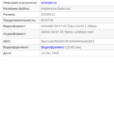
Описание в каталогах:
animator.ru
Название файла:
medlennoe.bistro.avi
Размер:
83290112
Продолжительность:
00:07:45
Видеоформат:
640x480 00:07:45 25fps DivX5 1.2Mbps
48KHz 00:07:45 Stereo 128Kbps mp3
Аудиоформат:
MD5:
f6a21a9ef936807f67b084f404a82663
Видеофрагмент:
Видеофрагмент
(15-60 сек)
Дата:
14 Dec 2005