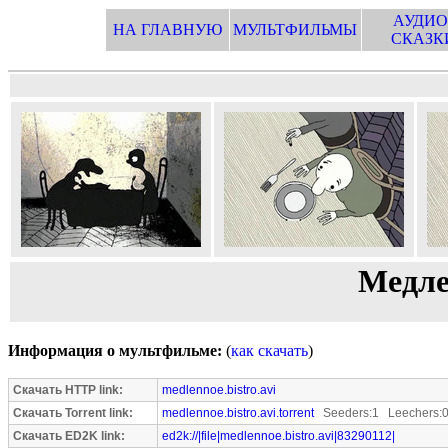
АУДИО
НА ГЛАВНУЮ
МУЛЬТФИЛЬМЫ
СКАЗК
Медле
Информация о мультфильме:
(
как скачать
)
Скачать HTTP link:
medlennoe.bistro.avi
Скачать Torrent link:
medlennoe.bistro.avi.torrent
Seeders:1 Leechers:
Скачать ED2K link:
ed2k://|file|medlennoe.bistro.avi|83290112|