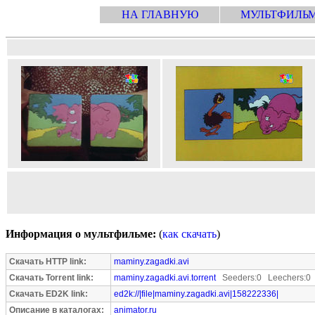
НА ГЛАВНУЮ
МУЛЬТФИЛЬ
Информация о мультфильме:
(
как скачать
)
Скачать HTTP link:
maminy.zagadki.avi
Скачать Torrent link:
maminy.zagadki.avi.torrent
Seeders:0 Leechers:0
Скачать ED2K link:
ed2k://|file|maminy.zagadki.avi|158222336|
Описание в каталогах:
animator.ru