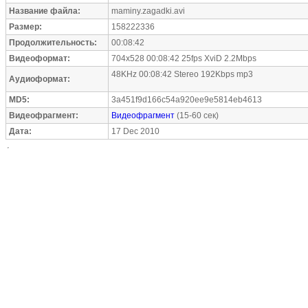
Название файла:
maminy.zagadki.avi
Размер:
158222336
Продолжительность:
00:08:42
Видеоформат:
704x528 00:08:42 25fps XviD 2.2Mbps
48KHz 00:08:42 Stereo 192Kbps mp3
Аудиоформат:
MD5:
3a451f9d166c54a920ee9e5814eb4613
Видеофрагмент:
Видеофрагмент
(15-60 сек)
Дата:
17 Dec 2010