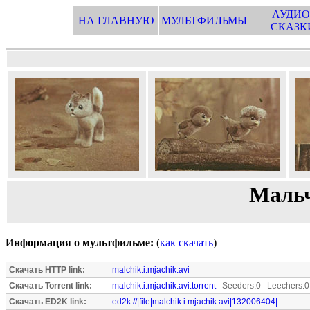
АУДИО
НА ГЛАВНУЮ
МУЛЬТФИЛЬМЫ
СКАЗК
Мальч
Информация о мультфильме:
(
как скачать
)
Скачать HTTP link:
malchik.i.mjachik.avi
Скачать Torrent link:
malchik.i.mjachik.avi.torrent
Seeders:0 Leechers:0
Скачать ED2K link:
ed2k://|file|malchik.i.mjachik.avi|132006404|