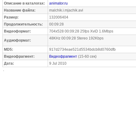
Описание в каталогах:
animator.ru
Название файла:
malchik.i.mjachik.avi
Размер:
132006404
Продолжительность:
00:09:28
Видеоформат:
704x528 00:09:28 25fps XviD 1.6Mbps
48KHz 00:09:28 Stereo 192Kbps
Аудиоформат:
MD5:
917d2734eae521d5534bdcb8d0760dfb
Видеофрагмент:
Видеофрагмент
(15-60 сек)
Дата:
9 Jul 2010