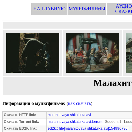
АУДИО
НА ГЛАВНУЮ
МУЛЬТФИЛЬМЫ
СКАЗК
Малахит
Информация о мультфильме:
(
как скачать
)
Скачать HTTP link:
malahitovaya.shkatulka.avi
Скачать Torrent link:
malahitovaya.shkatulka.avi.torrent
Seeders:1 Leec
Скачать ED2K link:
ed2k://|file|malahitovaya.shkatulka.avi|154996736|