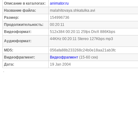
Описание в каталогах:
animator.ru
Название файла:
malahitovaya.shkatulka.avi
Размер:
154996736
Продолжительность:
00:20:11
Видеоформат:
512x384 00:20:11 25fps DivX 886Kbps
44KHz 00:20:11 Stereo 127Kbps mp3
Аудиоформат:
MD5:
056afa88b233268c24b0e18aa21ab3fc
Видеофрагмент:
Видеофрагмент
(15-60 сек)
Дата:
19 Jan 2004