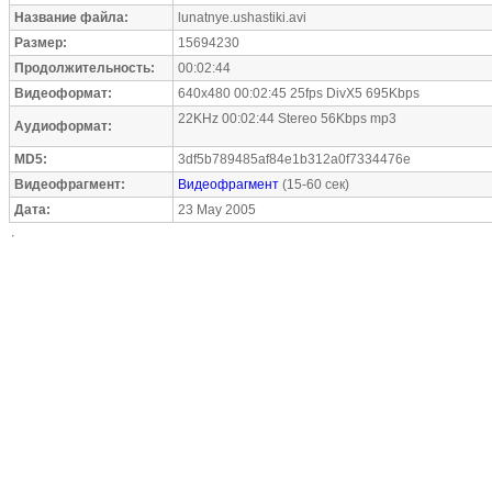
Название файла:
lunatnye.ushastiki.avi
Размер:
15694230
Продолжительность:
00:02:44
Видеоформат:
640x480 00:02:45 25fps DivX5 695Kbps
22KHz 00:02:44 Stereo 56Kbps mp3
Аудиоформат:
MD5:
3df5b789485af84e1b312a0f7334476e
Видеофрагмент:
Видеофрагмент
(15-60 сек)
Дата:
23 May 2005