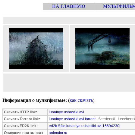
НА ГЛАВНУЮ
МУЛЬТФИЛЬ
Информация о мультфильме:
(
как скачать
)
Скачать HTTP link:
lunatnye.ushastiki.avi
Скачать Torrent link:
lunatnye.ushastiki.avi.torrent
Seeders:0 Leechers:
Скачать ED2K link:
ed2k://|file|lunatnye.ushastiki.avi|15694230|
Описание в каталогах:
animator.ru