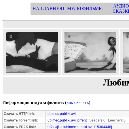
АУДИО
НА ГЛАВНУЮ
МУЛЬТФИЛЬМЫ
СКАЗК
Любим
Информация о мультфильме:
(
как скачать
)
Скачать HTTP link:
lubimec.publiki.avi
Скачать Torrent link:
lubimec.publiki.avi.torrent
Seeders:0 Leechers:0
Скачать ED2K link:
ed2k://|file|lubimec.publiki.avi|115304448|