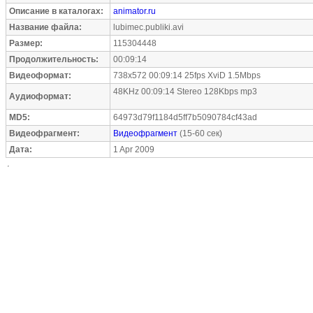
Описание в каталогах:
animator.ru
Название файла:
lubimec.publiki.avi
Размер:
115304448
Продолжительность:
00:09:14
Видеоформат:
738x572 00:09:14 25fps XviD 1.5Mbps
48KHz 00:09:14 Stereo 128Kbps mp3
Аудиоформат:
MD5:
64973d79f1184d5ff7b5090784cf43ad
Видеофрагмент:
Видеофрагмент
(15-60 сек)
Дата:
1 Apr 2009