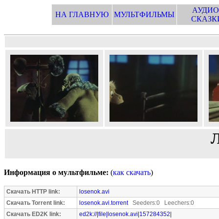
АУДИО
НА ГЛАВНУЮ
МУЛЬТФИЛЬМЫ
СКАЗК
Л
Информация о мультфильме:
(
как скачать
)
Скачать HTTP link:
losenok.avi
Скачать Torrent link:
losenok.avi.torrent
Seeders:0 Leechers:0
Скачать ED2K link:
ed2k://|file|losenok.avi|157284352|