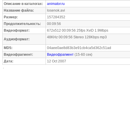
Описание в каталогах:
animator.ru
Название файла:
losenok.avi
Размер:
157284352
Продолжительность:
00:09:56
Видеоформат:
672x512 00:09:56 25fps XviD 1.9Mbps
48KHz 00:09:56 Stereo 128Kbps mp3
Аудиоформат:
MD5:
04aee0ae8d83b3e91cb4ca5d362c51ad
Видеофрагмент:
Видеофрагмент
(15-60 сек)
Дата:
12 Oct 2007