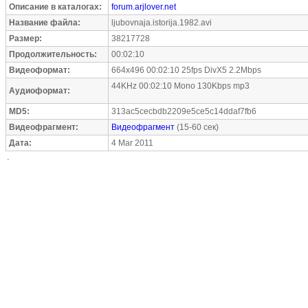
Описание в каталогах:
forum.arjlover.net
Название файла:
ljubovnaja.istorija.1982.avi
Размер:
38217728
Продолжительность:
00:02:10
Видеоформат:
664x496 00:02:10 25fps DivX5 2.2Mbps
44KHz 00:02:10 Mono 130Kbps mp3
Аудиоформат:
MD5:
313ac5cecbdb2209e5ce5c14ddaf7fb6
Видеофрагмент:
Видеофрагмент
(15-60 сек)
Дата:
4 Mar 2011