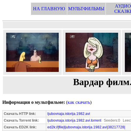
АУДИО
НА ГЛАВНУЮ
МУЛЬТФИЛЬМЫ
СКАЗК
Вардар филм
Информация о мультфильме:
(
как скачать
)
Скачать HTTP link:
ljubovnaja.istorija.1982.avi
Скачать Torrent link:
ljubovnaja.istorija.1982.avi.torrent
Seeders:0 Leech
Скачать ED2K link:
ed2k://|file|ljubovnaja.istorija.1982.avi|38217728|