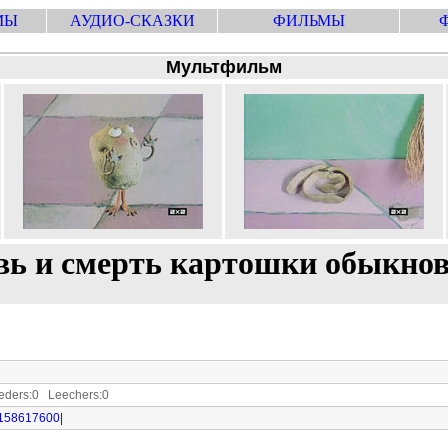
МЫ
АУДИО-СКАЗКИ
ФИЛЬМЫ
Мультфильм
ь и смерть картошки обыкно
ders:0 Leechers:0
i|158617600|