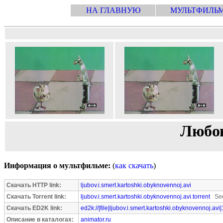
НА ГЛАВНУЮ
МУЛЬТФИЛЬ
Любов
Информация о мультфильме:
(
как скачать
)
Скачать HTTP link:
ljubov.i.smert.kartoshki.obyknovennoj.avi
Скачать Torrent link:
ljubov.i.smert.kartoshki.obyknovennoj.avi.torrent
See
Скачать ED2K link:
ed2k://|file|ljubov.i.smert.kartoshki.obyknovennoj.av
Описание в каталогах:
animator.ru