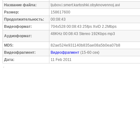
Название файла:
ljubov.i.smert.kartoshki.obyknovennoj.avi
Размер:
158617600
Продолжительность:
00:08:43
Видеоформат:
704x528 00:08:43 25fps XviD 2.2Mbps
48KHz 00:08:43 Stereo 192Kbps mp3
Аудиоформат:
MD5:
82ae524e931140b835ae08a5b0ea07b8
Видеофрагмент:
Видеофрагмент
(15-60 сек)
Дата:
11 Feb 2011