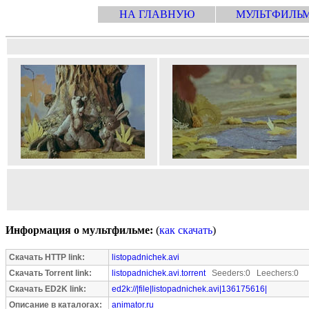
НА ГЛАВНУЮ
МУЛЬТФИЛЬ
Информация о мультфильме:
(
как скачать
)
Скачать HTTP link:
listopadnichek.avi
Скачать Torrent link:
listopadnichek.avi.torrent
Seeders:0 Leechers:0
Скачать ED2K link:
ed2k://|file|listopadnichek.avi|136175616|
Описание в каталогах:
animator.ru