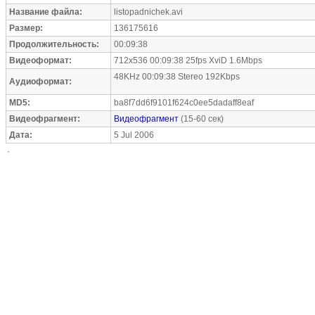
Название файла:
listopadnichek.avi
Размер:
136175616
Продолжительность:
00:09:38
Видеоформат:
712x536 00:09:38 25fps XviD 1.6Mbps
48KHz 00:09:38 Stereo 192Kbps
Аудиоформат:
MD5:
ba8f7dd6f9101f624c0ee5dadaff8eaf
Видеофрагмент:
Видеофрагмент
(15-60 сек)
Дата:
5 Jul 2006