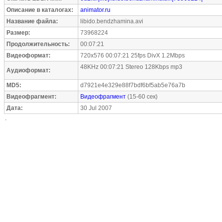
Описание в каталогах:
animator.ru
Название файла:
libido.bendzhamina.avi
Размер:
73968224
Продолжительность:
00:07:21
Видеоформат:
720x576 00:07:21 25fps DivX 1.2Mbps
48KHz 00:07:21 Stereo 128Kbps mp3
Аудиоформат:
MD5:
d7921e4e329e88f7bdf6bf5ab5e76a7b
Видеофрагмент:
Видеофрагмент
(15-60 сек)
Дата:
30 Jul 2007