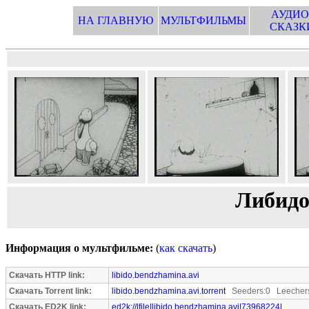
АУДИО
НА ГЛАВНУЮ
МУЛЬТФИЛЬМЫ
СКАЗК
Либидо
Информация о мультфильме:
(
как скачать
)
Скачать HTTP link:
libido.bendzhamina.avi
Скачать Torrent link:
libido.bendzhamina.avi.torrent
Seeders:0 Leecher
Скачать ED2K link:
ed2k://|file|libido.bendzhamina.avi|73968224|