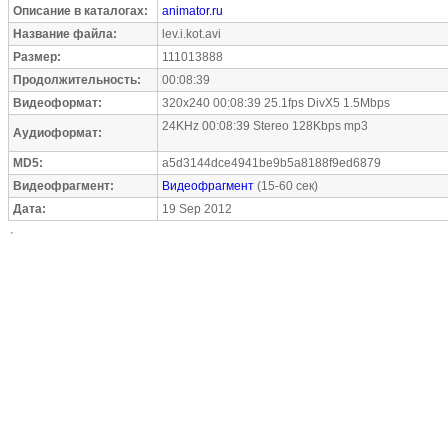
Описание в каталогах:
animator.ru
Название файла:
lev.i.kot.avi
Размер:
111013888
Продолжительность:
00:08:39
Видеоформат:
320x240 00:08:39 25.1fps DivX5 1.5Mbps
24KHz 00:08:39 Stereo 128Kbps mp3
Аудиоформат:
MD5:
a5d3144dce4941be9b5a8188f9ed6879
Видеофрагмент:
Видеофрагмент
(15-60 сек)
Дата:
19 Sep 2012