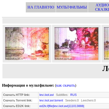
АУДИО
НА ГЛАВНУЮ
МУЛЬТФИЛЬМЫ
СКАЗК
Л
Информация о мультфильме:
(
как скачать
)
Скачать HTTP link:
lev.i.kot.avi
Subtitles:
RUS
Скачать Torrent link:
lev.i.kot.avi.torrent
Seeders:0 Leechers:0
Скачать ED2K link:
ed2k://|file|lev.i.kot.avi|111013888|