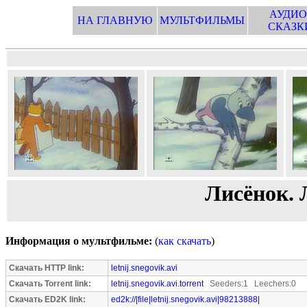
АУДИО
НА ГЛАВНУЮ
МУЛЬТФИЛЬМЫ
СКАЗК
Лисёнок. 
Информация о мультфильме:
(
как скачать
)
Скачать HTTP link:
letnij.snegovik.avi
Скачать Torrent link:
letnij.snegovik.avi.torrent
Seeders:1 Leechers:0
Скачать ED2K link:
ed2k://|file|letnij.snegovik.avi|98213888|