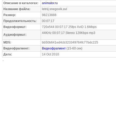
Описание в каталогах:
animator.ru
Название файла:
letnij.snegovik.avi
Размер:
98213888
Продолжительность:
00:07:17
Видеоформат:
720x544 00:07:17 25fps XviD 1.6Mbps
44KHz 00:07:17 Stereo 128Kbps mp3
Аудиоформат:
MD5:
bb50b641ed4cb323349764fc77bdc225
Видеофрагмент:
Видеофрагмент
(15-60 сек)
Дата:
14 Oct 2010