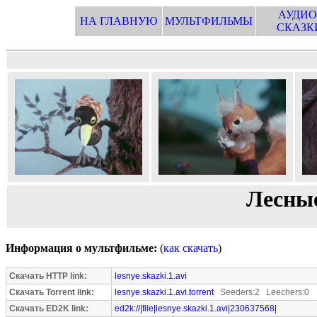
АУДИО
НА ГЛАВНУЮ
МУЛЬТФИЛЬМЫ
СКАЗК
Лесные
Информация о мультфильме:
(
как скачать
)
Скачать HTTP link:
lesnye.skazki.1.avi
Скачать Torrent link:
lesnye.skazki.1.avi.torrent
Seeders:2 Leechers:0
Скачать ED2K link:
ed2k://|file|lesnye.skazki.1.avi|230637568|