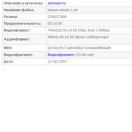
Описание в каталогах:
animator.ru
Название файла:
lesnye.skazki.1.avi
Размер:
230637568
Продолжительность:
00:14:59
Видеоформат:
704x528 00:14:59 25fps XviD 1.9Mbps
48KHz 00:14:59 Stereo 128Kbps mp3
Аудиоформат:
MD5:
b374b25c71a84469a72e8deef8f9da86
Видеофрагмент:
Видеофрагмент
(15-60 сек)
Дата:
12 Oct 2007