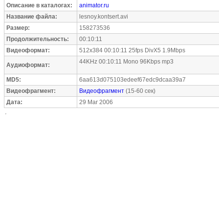
Описание в каталогах:
animator.ru
Название файла:
lesnoy.kontsert.avi
Размер:
158273536
Продолжительность:
00:10:11
Видеоформат:
512x384 00:10:11 25fps DivX5 1.9Mbps
44KHz 00:10:11 Mono 96Kbps mp3
Аудиоформат:
MD5:
6aa613d075103edeef67edc9dcaa39a7
Видеофрагмент:
Видеофрагмент
(15-60 сек)
Дата:
29 Mar 2006