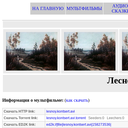
АУДИО
НА ГЛАВНУЮ
МУЛЬТФИЛЬМЫ
СКАЗК
Лесн
Информация о мультфильме:
(
как скачать
)
Скачать HTTP link:
lesnoy.kontsert.avi
Скачать Torrent link:
lesnoy.kontsert.avi.torrent
Seeders:0 Leechers:0
Скачать ED2K link:
ed2k://|file|lesnoy.kontsert.avi|158273536|