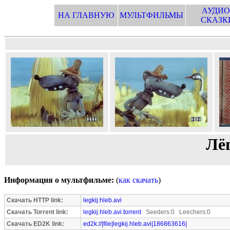
АУДИО
НА ГЛАВНУЮ
МУЛЬТФИЛЬМЫ
СКАЗК
Лё
Информация о мультфильме:
(
как скачать
)
Скачать HTTP link:
legkij.hleb.avi
Скачать Torrent link:
legkij.hleb.avi.torrent
Seeders:0 Leechers:0
Скачать ED2K link:
ed2k://|file|legkij.hleb.avi|186863616|