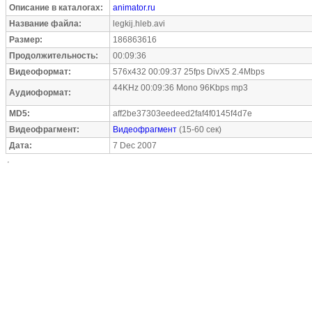
Описание в каталогах:
animator.ru
Название файла:
legkij.hleb.avi
Размер:
186863616
Продолжительность:
00:09:36
Видеоформат:
576x432 00:09:37 25fps DivX5 2.4Mbps
44KHz 00:09:36 Mono 96Kbps mp3
Аудиоформат:
MD5:
aff2be37303eedeed2faf4f0145f4d7e
Видеофрагмент:
Видеофрагмент
(15-60 сек)
Дата:
7 Dec 2007