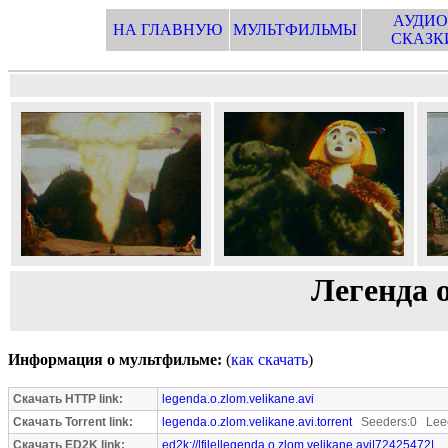
АУДИО
НА ГЛАВНУЮ
МУЛЬТФИЛЬМЫ
СКАЗК
Легенда 
Информация о мультфильме:
(
как скачать
)
Скачать HTTP link:
legenda.o.zlom.velikane.avi
Скачать Torrent link:
legenda.o.zlom.velikane.avi.torrent
Seeders:0 Leec
Скачать ED2K link:
ed2k://|file|legenda.o.zlom.velikane.avi|72425472|