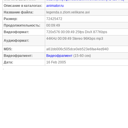
Описание в каталогах:
animator.ru
Название файла:
legenda.o.zlom.velikane.avi
Размер:
72425472
Продолжительность:
00:09:49
Видеоформат:
720x576 00:09:49 25fps DivX 877Kbps
44KHz 00:09:49 Stereo 96Kbps mp3
Аудиоформат:
MD5:
a61bb006c505dce0eb523e6fae4ed940
Видеофрагмент:
Видеофрагмент
(15-60 сек)
Дата:
16 Feb 2005