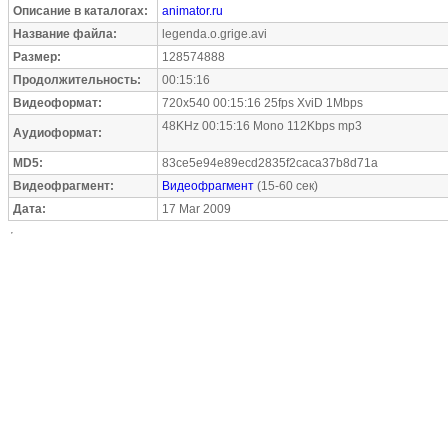
Описание в каталогах:
animator.ru
Название файла:
legenda.o.grige.avi
Размер:
128574888
Продолжительность:
00:15:16
Видеоформат:
720x540 00:15:16 25fps XviD 1Mbps
48KHz 00:15:16 Mono 112Kbps mp3
Аудиоформат:
MD5:
83ce5e94e89ecd2835f2caca37b8d71a
Видеофрагмент:
Видеофрагмент
(15-60 сек)
Дата:
17 Mar 2009