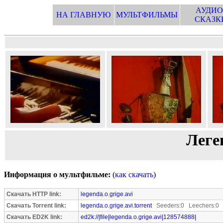
АУДИО
НА ГЛАВНУЮ
МУЛЬТФИЛЬМЫ
СКАЗК
Леге
Информация о мультфильме:
(
как скачать
)
Скачать HTTP link:
legenda.o.grige.avi
Скачать Torrent link:
legenda.o.grige.avi.torrent
Seeders:0 Leechers:0
Скачать ED2K link:
ed2k://|file|legenda.o.grige.avi|128574888|