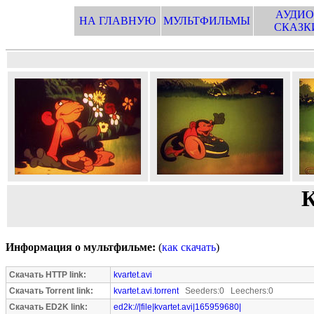
АУДИО
НА ГЛАВНУЮ
МУЛЬТФИЛЬМЫ
СКАЗК
К
Информация о мультфильме:
(
как скачать
)
Скачать HTTP link:
kvartet.avi
Скачать Torrent link:
kvartet.avi.torrent
Seeders:0 Leechers:0
Скачать ED2K link:
ed2k://|file|kvartet.avi|165959680|