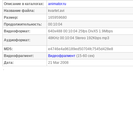
Описание в каталогах:
animator.ru
Название файла:
kvartet.avi
Размер:
165959680
Продолжительность:
00:10:04
Видеоформат:
640x488 00:10:04 25fps DivX5 1.9Mbps
48KHz 00:10:04 Stereo 192Kbps mp3
Аудиоформат:
MD5:
e4746e4a96189ed50704fc7545d428e8
Видеофрагмент:
Видеофрагмент
(15-60 сек)
Дата:
21 Mar 2008