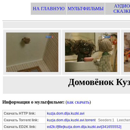
АУДИО
НА ГЛАВНУЮ
МУЛЬТФИЛЬМЫ
СКАЗК
Домовёнок Куз
Информация о мультфильме:
(
как скачать
)
Скачать HTTP link:
kuzja.dom.dlja.kuzki.avi
Скачать Torrent link:
kuzja.dom.dlja.kuzki.avi.torrent
Seeders:1 Leecher
Скачать ED2K link:
ed2k://|file|kuzja.dom.dlja.kuzki.avi|341655552|