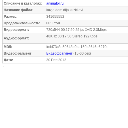
Описание в каталогах:
animator.ru
Название файла:
kuzja.dom.dlja.kuzki.avi
Размер:
341655552
Продолжительность:
00:17:50
Видеоформат:
720x544 00:17:50 25fps XviD 2.3Mbps
48KHz 00:17:50 Stereo 192Kbps
Аудиоформат:
MD5:
fcdd73c3d59648b0ba159b3646e6270d
Видеофрагмент:
Видеофрагмент
(15-60 сек)
Дата:
30 Dec 2013