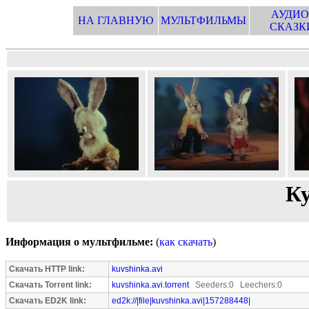
АУДИО
НА ГЛАВНУЮ
МУЛЬТФИЛЬМЫ
СКАЗК
К
Информация о мультфильме:
(
как скачать
)
Скачать HTTP link:
kuvshinka.avi
Скачать Torrent link:
kuvshinka.avi.torrent
Seeders:0 Leechers:0
Скачать ED2K link:
ed2k://|file|kuvshinka.avi|157288448|