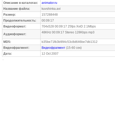
Описание в каталогах:
animator.ru
Название файла:
kuvshinka.avi
Размер:
157288448
Продолжительность:
00:09:17
Видеоформат:
704x528 00:09:17 25fps XviD 2.1Mbps
48KHz 00:09:17 Stereo 128Kbps mp3
Аудиоформат:
MD5:
b35be71fb3b994c53c8d646be7db1312
Видеофрагмент:
Видеофрагмент
(15-60 сек)
Дата:
12 Oct 2007