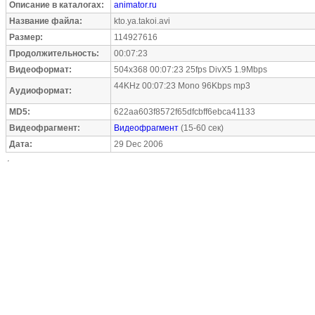
Описание в каталогах:
animator.ru
Название файла:
kto.ya.takoi.avi
Размер:
114927616
Продолжительность:
00:07:23
Видеоформат:
504x368 00:07:23 25fps DivX5 1.9Mbps
44KHz 00:07:23 Mono 96Kbps mp3
Аудиоформат:
MD5:
622aa603f8572f65dfcbff6ebca41133
Видеофрагмент:
Видеофрагмент
(15-60 сек)
Дата:
29 Dec 2006