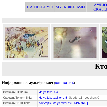
АУДИО
НА ГЛАВНУЮ
МУЛЬТФИЛЬМЫ
СКАЗК
Кто
Информация о мультфильме:
(
как скачать
)
Скачать HTTP link:
kto.ya.takoi.avi
Скачать Torrent link:
kto.ya.takoi.avi.torrent
Seeders:1 Leechers:0
Скачать ED2K link:
ed2k://|file|kto.ya.takoi.avi|114927616|