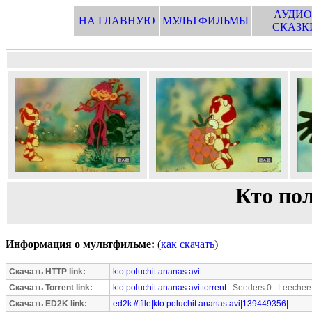
АУДИО
НА ГЛАВНУЮ
МУЛЬТФИЛЬМЫ
СКАЗК
Кто по
Информация о мультфильме:
(
как скачать
)
Скачать HTTP link:
kto.poluchit.ananas.avi
Скачать Torrent link:
kto.poluchit.ananas.avi.torrent
Seeders:0 Leechers
Скачать ED2K link:
ed2k://|file|kto.poluchit.ananas.avi|139449356|