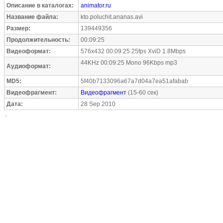
Описание в каталогах:
animator.ru
Название файла:
kto.poluchit.ananas.avi
Размер:
139449356
Продолжительность:
00:09:25
Видеоформат:
576x432 00:09:25 25fps XviD 1.8Mbps
44KHz 00:09:25 Mono 96Kbps mp3
Аудиоформат:
MD5:
5f40b7133096a67a7d04a7ea51afabab
Видеофрагмент:
Видеофрагмент
(15-60 сек)
Дата:
28 Sep 2010