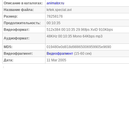
Описание в каталогах:
animator.ru
Название файла:
krtek.special.avi
Размер:
78258176
Продолжительность:
00:10:35
Видеоформат:
512x384 00:10:35 29.96fps XviD 910Kbps
48KHz 00:10:35 Mono 64Kbps mp3
Аудиоформат:
MD5:
019480e0d818d98865006959905e9690
Видеофрагмент:
Видеофрагмент
(15-60 сек)
Дата:
11 Mar 2005