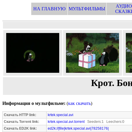
АУДИО
НА ГЛАВНУЮ
МУЛЬТФИЛЬМЫ
СКАЗК
Крот. Бон
Информация о мультфильме:
(
как скачать
)
Скачать HTTP link:
krtek.special.avi
Скачать Torrent link:
krtek.special.avi.torrent
Seeders:1 Leechers:0
Скачать ED2K link:
ed2k://|file|krtek.special.avi|78258176|