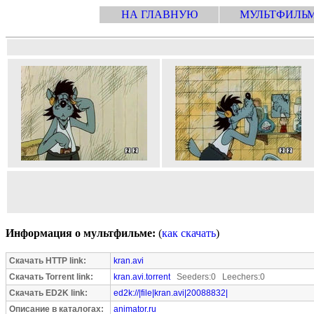
НА ГЛАВНУЮ
МУЛЬТФИЛЬ
Информация о мультфильме:
(
как скачать
)
Скачать HTTP link:
kran.avi
Скачать Torrent link:
kran.avi.torrent
Seeders:0 Leechers:0
Скачать ED2K link:
ed2k://|file|kran.avi|20088832|
Описание в каталогах:
animator.ru