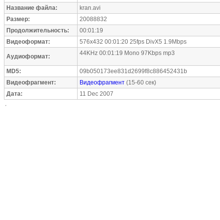
Название файла:
kran.avi
Размер:
20088832
Продолжительность:
00:01:19
Видеоформат:
576x432 00:01:20 25fps DivX5 1.9Mbps
44KHz 00:01:19 Mono 97Kbps mp3
Аудиоформат:
MD5:
09b050173ee831d2699f8c886452431b
Видеофрагмент:
Видеофрагмент
(15-60 сек)
Дата:
11 Dec 2007