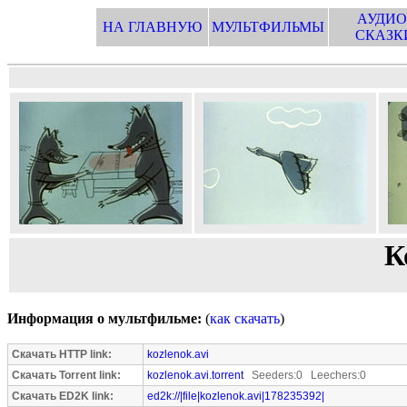
АУДИО
НА ГЛАВНУЮ
МУЛЬТФИЛЬМЫ
СКАЗК
К
Информация о мультфильме:
(
как скачать
)
Скачать HTTP link:
kozlenok.avi
Скачать Torrent link:
kozlenok.avi.torrent
Seeders:0 Leechers:0
Скачать ED2K link:
ed2k://|file|kozlenok.avi|178235392|