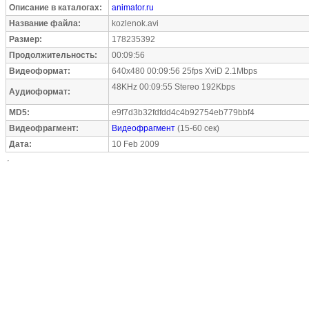
Описание в каталогах:
animator.ru
Название файла:
kozlenok.avi
Размер:
178235392
Продолжительность:
00:09:56
Видеоформат:
640x480 00:09:56 25fps XviD 2.1Mbps
48KHz 00:09:55 Stereo 192Kbps
Аудиоформат:
MD5:
e9f7d3b32fdfdd4c4b92754eb779bbf4
Видеофрагмент:
Видеофрагмент
(15-60 сек)
Дата:
10 Feb 2009