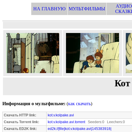
АУДИО
НА ГЛАВНУЮ
МУЛЬТФИЛЬМЫ
СКАЗК
Кот
Информация о мультфильме:
(
как скачать
)
Скачать HTTP link:
kot.v.kolpake.avi
Скачать Torrent link:
kot.v.kolpake.avi.torrent
Seeders:0 Leechers:0
Скачать ED2K link:
ed2k://|file|kot.v.kolpake.avi|145383918|