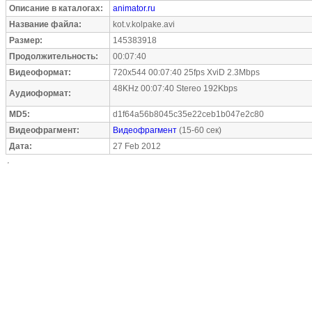
Описание в каталогах:
animator.ru
Название файла:
kot.v.kolpake.avi
Размер:
145383918
Продолжительность:
00:07:40
Видеоформат:
720x544 00:07:40 25fps XviD 2.3Mbps
48KHz 00:07:40 Stereo 192Kbps
Аудиоформат:
MD5:
d1f64a56b8045c35e22ceb1b047e2c80
Видеофрагмент:
Видеофрагмент
(15-60 сек)
Дата:
27 Feb 2012