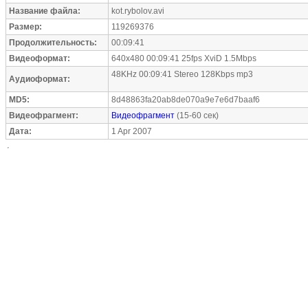
Название файла:
kot.rybolov.avi
Размер:
119269376
Продолжительность:
00:09:41
Видеоформат:
640x480 00:09:41 25fps XviD 1.5Mbps
48KHz 00:09:41 Stereo 128Kbps mp3
Аудиоформат:
MD5:
8d48863fa20ab8de070a9e7e6d7baaf6
Видеофрагмент:
Видеофрагмент
(15-60 сек)
Дата:
1 Apr 2007