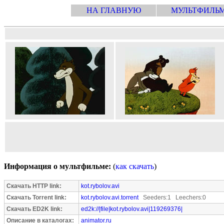
НА ГЛАВНУЮ
МУЛЬТФИЛЬ
Информация о мультфильме:
(
как скачать
)
Скачать HTTP link:
kot.rybolov.avi
Скачать Torrent link:
kot.rybolov.avi.torrent
Seeders:1 Leechers:0
Скачать ED2K link:
ed2k://|file|kot.rybolov.avi|119269376|
Описание в каталогах:
animator.ru