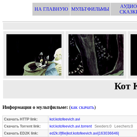
АУДИО
НА ГЛАВНУЮ
МУЛЬТФИЛЬМЫ
СКАЗК
Кот 
Информация о мультфильме:
(
как скачать
)
Скачать HTTP link:
kot.kotofeevich.avi
Скачать Torrent link:
kot.kotofeevich.avi.torrent
Seeders:0 Leechers:0
Скачать ED2K link:
ed2k://|file|kot.kotofeevich.avi|163036646|