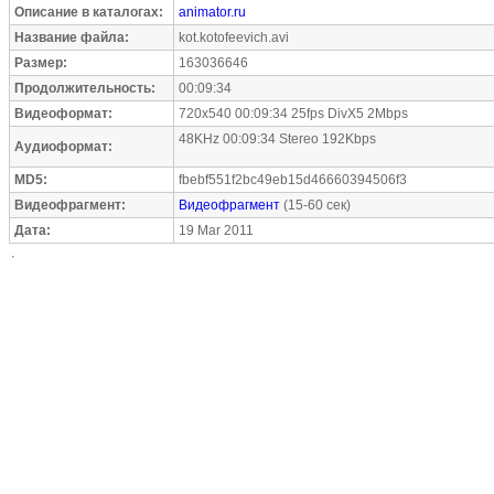
Описание в каталогах:
animator.ru
Название файла:
kot.kotofeevich.avi
Размер:
163036646
Продолжительность:
00:09:34
Видеоформат:
720x540 00:09:34 25fps DivX5 2Mbps
48KHz 00:09:34 Stereo 192Kbps
Аудиоформат:
MD5:
fbebf551f2bc49eb15d46660394506f3
Видеофрагмент:
Видеофрагмент
(15-60 сек)
Дата:
19 Mar 2011