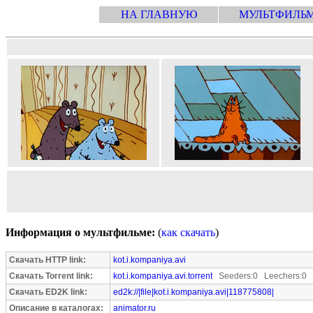
НА ГЛАВНУЮ
МУЛЬТФИЛЬ
Информация о мультфильме:
(
как скачать
)
Скачать HTTP link:
kot.i.kompaniya.avi
Скачать Torrent link:
kot.i.kompaniya.avi.torrent
Seeders:0 Leechers:0
Скачать ED2K link:
ed2k://|file|kot.i.kompaniya.avi|118775808|
Описание в каталогах:
animator.ru