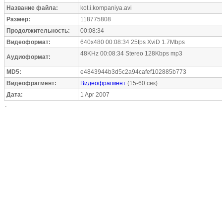
Название файла:
kot.i.kompaniya.avi
Размер:
118775808
Продолжительность:
00:08:34
Видеоформат:
640x480 00:08:34 25fps XviD 1.7Mbps
48KHz 00:08:34 Stereo 128Kbps mp3
Аудиоформат:
MD5:
e4843944b3d5c2a94cafef102885b773
Видеофрагмент:
Видеофрагмент
(15-60 сек)
Дата:
1 Apr 2007