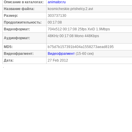
Описание в каталогах:
animator.ru
Название файла:
kosmicheskie.prishelcy.2.avi
Размер:
303737130
Продолжительность:
00:17:08
Видеоформат:
704x512 00:17:08 25fps XviD 1.9Mbps
48KHz 00:17:08 Mono 448Kbps
Аудиоформат:
MD5:
b75d7b157391b404a1558273aead8195
Видеофрагмент:
Видеофрагмент
(15-60 сек)
Дата:
27 Feb 2012