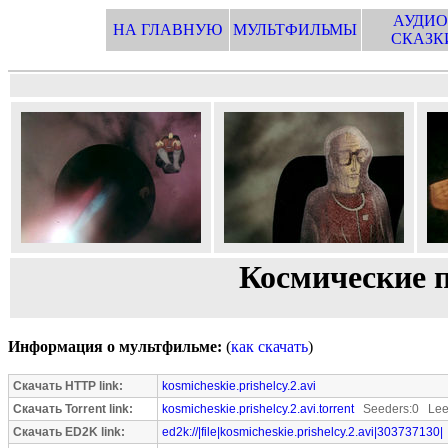
АУДИО
НА ГЛАВНУЮ
МУЛЬТФИЛЬМЫ
СКАЗК
Космические 
Информация о мультфильме:
(
как скачать
)
Скачать HTTP link:
kosmicheskie.prishelcy.2.avi
Скачать Torrent link:
kosmicheskie.prishelcy.2.avi.torrent
Seeders:0 Lee
Скачать ED2K link:
ed2k://|file|kosmicheskie.prishelcy.2.avi|303737130|