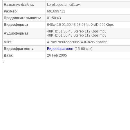
Название файла:
korol.obezian.cd1.avi
Размер:
691699712
Продолжительность:
01:50:43
Видеоформат:
640x416 01:50:43 23.97fps XviD 595Kbps
48KHz 01:50:43 Stereo 112Kbps mp3
Аудиоформат:
48KHz 01:50:43 Stereo 112Kbps mp3
MD5:
419a57fe6f222266c743f7b2c7ccaab6
Видеофрагмент:
Видеофрагмент
(15-60 сек)
Дата:
26 Feb 2005