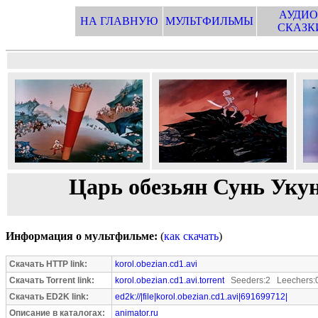
АУДИО
НА ГЛАВНУЮ
МУЛЬТФИЛЬМЫ
СКАЗК
Царь обезьян Сунь Укун
Информация о мультфильме:
(
как скачать
)
Скачать HTTP link:
korol.obezian.cd1.avi
Скачать Torrent link:
korol.obezian.cd1.avi.torrent
Seeders:2 Leechers:
Скачать ED2K link:
ed2k://|file|korol.obezian.cd1.avi|691699712|
Описание в каталогах:
animator.ru