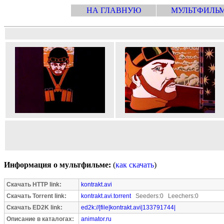
НА ГЛАВНУЮ
МУЛЬТФИЛЬ
Информация о мультфильме:
(
как скачать
)
Скачать HTTP link:
kontrakt.avi
Скачать Torrent link:
kontrakt.avi.torrent
Seeders:0 Leechers:0
Скачать ED2K link:
ed2k://|file|kontrakt.avi|133791744|
Описание в каталогах:
animator.ru