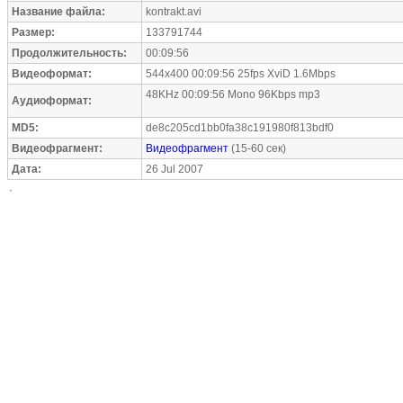
Название файла:
kontrakt.avi
Размер:
133791744
Продолжительность:
00:09:56
Видеоформат:
544x400 00:09:56 25fps XviD 1.6Mbps
48KHz 00:09:56 Mono 96Kbps mp3
Аудиоформат:
MD5:
de8c205cd1bb0fa38c191980f813bdf0
Видеофрагмент:
Видеофрагмент
(15-60 сек)
Дата:
26 Jul 2007