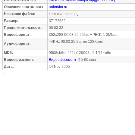
Скачать ED2K link:
ed2k://|file|komar.vampir.mpg|37172652|
Описание в каталогах:
animator.ru
Название файла:
komar.vampir.mpg
Размер:
37172652
Продолжительность:
00:03:33
Видеоформат:
352x288 00:03:25 25fps MPEG1 1.3Mbps
44KHz 00:03:25 Stereo 128Kbps
Аудиоформат:
MD5:
9508cb6ee42fda120008affd1f714e9e
Видеофрагмент:
Видеофрагмент
(15-60 сек)
Дата:
14 Nov 2005