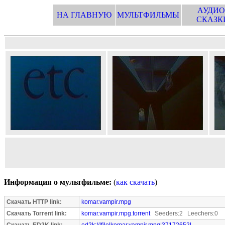
АУДИО
НА ГЛАВНУЮ
МУЛЬТФИЛЬМЫ
СКАЗК
Информация о мультфильме:
(
как скачать
)
Скачать HTTP link:
komar.vampir.mpg
Скачать Torrent link:
komar.vampir.mpg.torrent
Seeders:2 Leechers:0