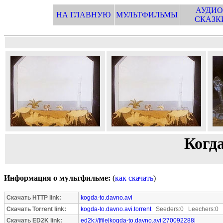
АУДИО
НА ГЛАВНУЮ
МУЛЬТФИЛЬМЫ
СКАЗК
Когда
Информация о мультфильме:
(
как скачать
)
Скачать HTTP link:
kogda-to.davno.avi
Скачать Torrent link:
kogda-to.davno.avi.torrent
Seeders:0 Leechers:0
Скачать ED2K link:
ed2k://|file|kogda-to.davno.avi|270092288|