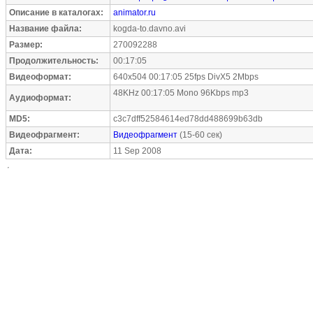
Описание в каталогах:
animator.ru
Название файла:
kogda-to.davno.avi
Размер:
270092288
Продолжительность:
00:17:05
Видеоформат:
640x504 00:17:05 25fps DivX5 2Mbps
48KHz 00:17:05 Mono 96Kbps mp3
Аудиоформат:
MD5:
c3c7dff52584614ed78dd488699b63db
Видеофрагмент:
Видеофрагмент
(15-60 сек)
Дата:
11 Sep 2008