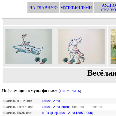
АУДИО
НА ГЛАВНУЮ
МУЛЬТФИЛЬМЫ
СКАЗК
Весёлая
Информация о мультфильме:
(
как скачать
)
Скачать HTTP link:
karusel.2.avi
Скачать Torrent link:
karusel.2.avi.torrent
Seeders:0 Leechers:0
Скачать ED2K link:
ed2k://|file|karusel.2.avi|138539008|