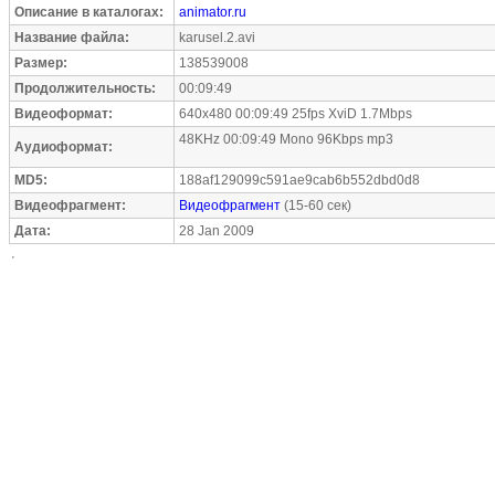
Описание в каталогах:
animator.ru
Название файла:
karusel.2.avi
Размер:
138539008
Продолжительность:
00:09:49
Видеоформат:
640x480 00:09:49 25fps XviD 1.7Mbps
48KHz 00:09:49 Mono 96Kbps mp3
Аудиоформат:
MD5:
188af129099c591ae9cab6b552dbd0d8
Видеофрагмент:
Видеофрагмент
(15-60 сек)
Дата:
28 Jan 2009