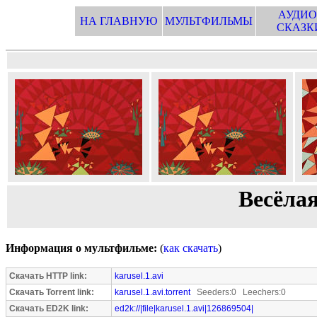
АУДИО
НА ГЛАВНУЮ
МУЛЬТФИЛЬМЫ
СКАЗК
Весёлая
Информация о мультфильме:
(
как скачать
)
Скачать HTTP link:
karusel.1.avi
Скачать Torrent link:
karusel.1.avi.torrent
Seeders:0 Leechers:0
Скачать ED2K link:
ed2k://|file|karusel.1.avi|126869504|