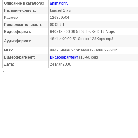
Описание в каталогах:
animator.ru
Название файла:
karusel.1.avi
Размер:
126869504
Продолжительность:
00:09:51
Видеоформат:
640x480 00:09:51 25fps XviD 1.5Mbps
48KHz 00:09:51 Stereo 128Kbps mp3
Аудиоформат:
MD5:
dad769a8e694bfcae9aa27e9a629742b
Видеофрагмент:
Видеофрагмент
(15-60 сек)
Дата:
24 Mar 2006