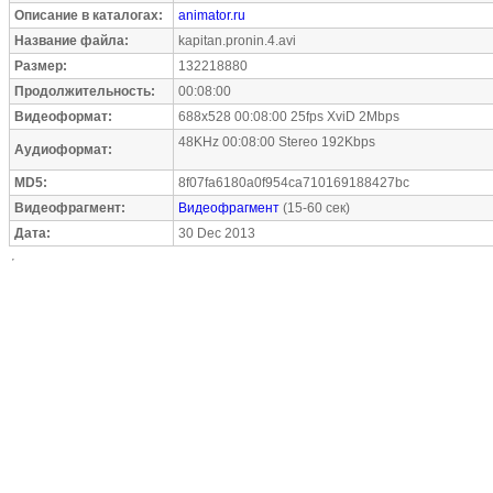
Описание в каталогах:
animator.ru
Название файла:
kapitan.pronin.4.avi
Размер:
132218880
Продолжительность:
00:08:00
Видеоформат:
688x528 00:08:00 25fps XviD 2Mbps
48KHz 00:08:00 Stereo 192Kbps
Аудиоформат:
MD5:
8f07fa6180a0f954ca710169188427bc
Видеофрагмент:
Видеофрагмент
(15-60 сек)
Дата:
30 Dec 2013