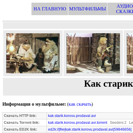
АУДИО
НА ГЛАВНУЮ
МУЛЬТФИЛЬМЫ
СКАЗК
Как старик
Информация о мультфильме:
(
как скачать
)
Скачать HTTP link:
kak.starik.korovu.prodaval.avi
Скачать Torrent link:
kak.starik.korovu.prodaval.avi.torrent
Seeders:2 Le
Скачать ED2K link:
ed2k://|file|kak.starik.korovu.prodaval.avi|59846656|