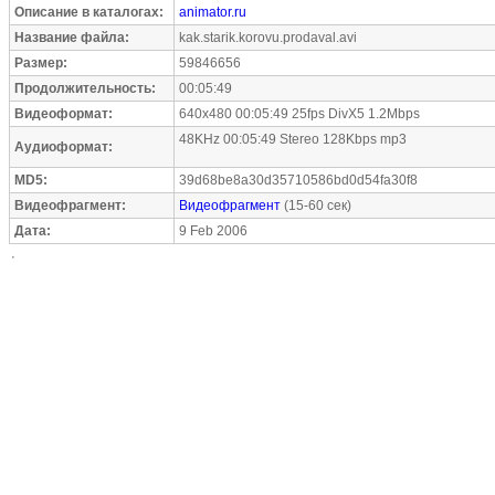
Описание в каталогах:
animator.ru
Название файла:
kak.starik.korovu.prodaval.avi
Размер:
59846656
Продолжительность:
00:05:49
Видеоформат:
640x480 00:05:49 25fps DivX5 1.2Mbps
48KHz 00:05:49 Stereo 128Kbps mp3
Аудиоформат:
MD5:
39d68be8a30d35710586bd0d54fa30f8
Видеофрагмент:
Видеофрагмент
(15-60 сек)
Дата:
9 Feb 2006